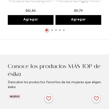
Perfume de Hombre, 100
Perfume de Mujer, 45 ml
ml
$
42
,
86
$
51
,
79
Agregar
Agregar
Conoce los productos MÁS TOP de
ésika
Descubre los productos favoritos de las mujeres que eligen
ésika
NUEVO