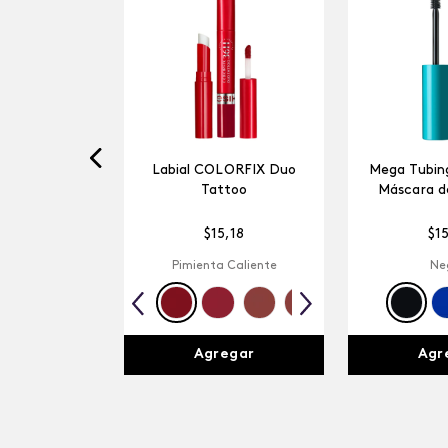
Labial COLORFIX Duo
Mega Tubing
Tattoo
Máscara d
$
15
,
18
$
1
Pimienta Caliente
Ne
Agregar
Agr