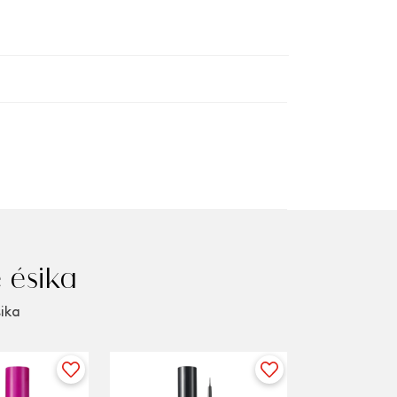
 ésika
sika