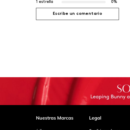
1 estrella
0%
Escribe un comentario
Agregar comentario
Título
Califica el producto de 1 a 5 estrellas
Tu nombre
Dirección de email
Nuestras Marcas
Legal