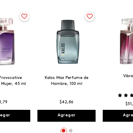
Vibr
Provocative
Kalos Max Perfume de
 Mujer, 45 ml
Hombre, 100 ml
1
,
79
$
42
,
86
$
51
egar
Agregar
Agr