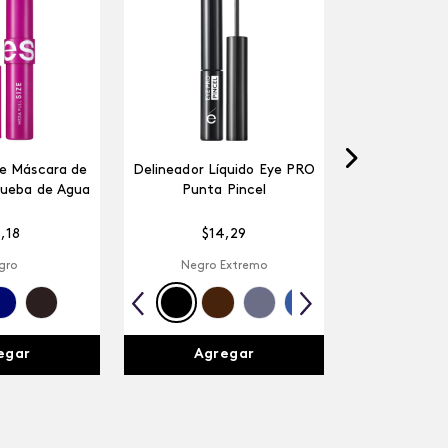
ze Máscara de
Delineador Líquido Eye PRO
rueba de Agua
Punta Pincel
5
,
18
$
14
,
29
gro
Negro Extremo
egar
Agregar