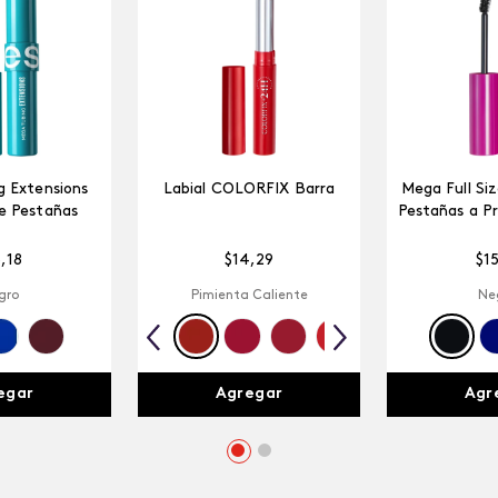
 Extensions
Labial COLORFIX Barra
Mega Full Si
e Pestañas
Pestañas a P
5
,
18
$
14
,
29
$
1
gro
Pimienta Caliente
Ne
egar
Agregar
Agr