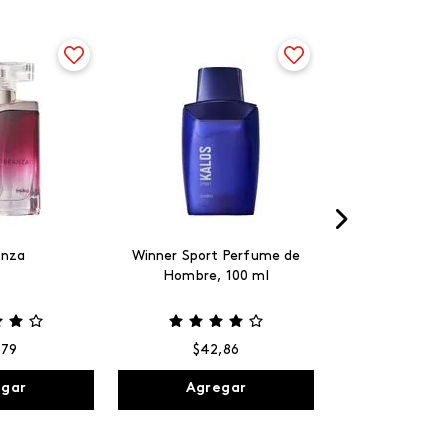
anza
Winner Sport Perfume de
Hombre, 100 ml
,
79
$
42
,
86
egar
Agregar