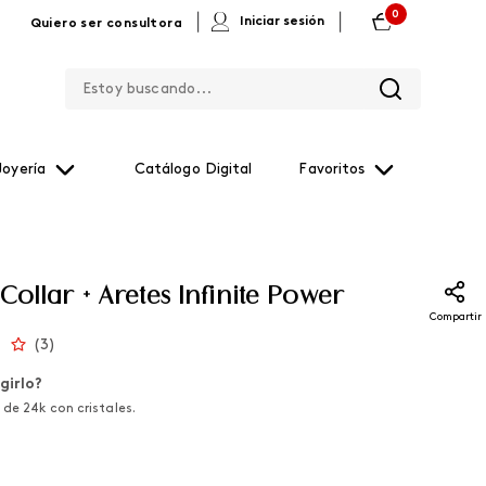
0
|
|
Iniciar sesión
Quiero ser consultora
Estoy buscando...
Joyería
Catálogo Digital
Favoritos
Collar + Aretes Infinite Power
Compartir
(
3
)
girlo?
de 24k con cristales.