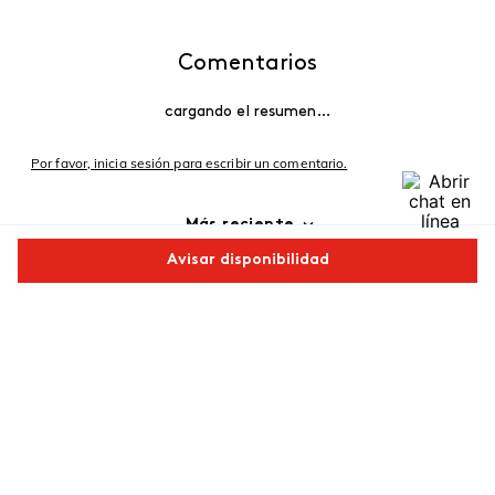
Comentarios
cargando el resumen…
Por favor, inicia sesión para escribir un comentario.
Más reciente
Avisar disponibilidad
Cargando comentarios…
Comparte este producto
Copiar link
Whatsapp
Facebook
Más