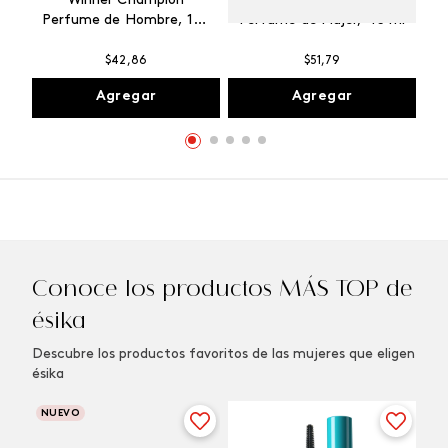
Winner Champion
Vibranza Provocative
Perfume de Hombre, 100
Perfume de Mujer, 45 ml
ml
$
42
,
86
$
51
,
79
Agregar
Agregar
Conoce los productos MÁS TOP de
ésika
Descubre los productos favoritos de las mujeres que eligen
ésika
NUEVO