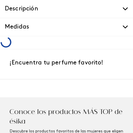
Descripción
Medidas
¡Encuentra tu perfume favorito!
NUEVO
NUEVO
Winner Champion
Vibranza Provocative
Perfume de Hombre, 100
Perfume de Mujer, 45 ml
ml
$
42
,
86
$
51
,
79
Agregar
Agregar