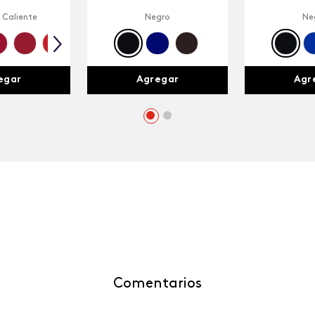
 Caliente
Negro
Ne
egar
Agregar
Agr
Comentarios