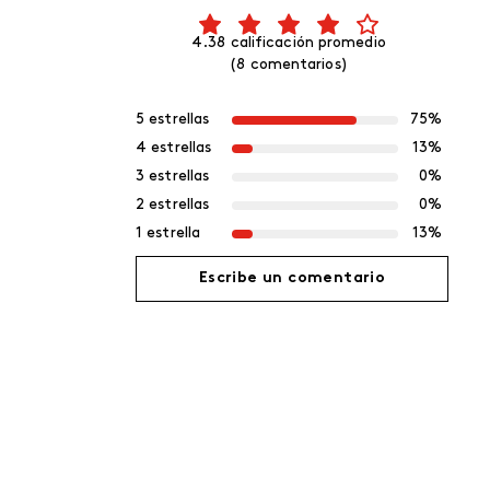
4.38 calificación promedio
(8 comentarios)
5 estrellas
75%
4 estrellas
13%
3 estrellas
0%
2 estrellas
0%
1 estrella
13%
Escribe un comentario
Agregar comentario
Título
Califica el producto de 1 a 5 estrellas