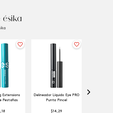
 ésika
sika
 Extensions
Delineador Líquido Eye PRO
e Pestañas
Punta Pincel
5
,
18
$
14
,
29