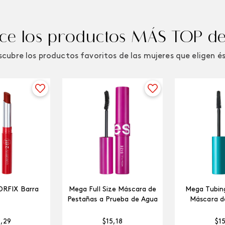
e los productos MÁS TOP de
cubre los productos favoritos de las mujeres que eligen é
ORFIX Barra
Mega Full Size Máscara de
Mega Tubing
Pestañas a Prueba de Agua
Máscara d
4
,
29
$
15
,
18
$
1