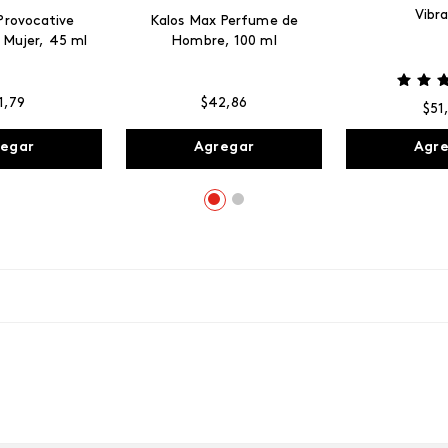
Vibr
Provocative
Kalos Max Perfume de
 Mujer, 45 ml
Hombre, 100 ml
1
,
79
$
42
,
86
$
51
egar
Agregar
Agr