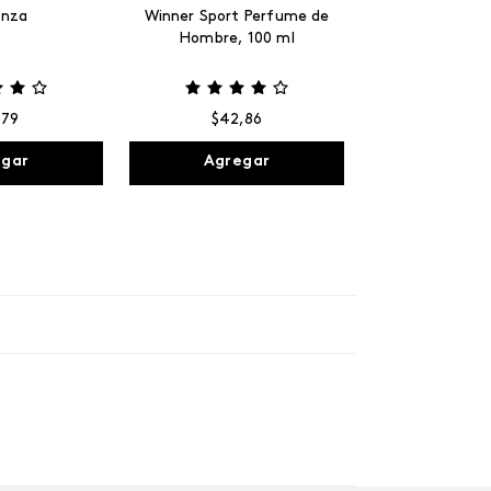
anza
Winner Sport Perfume de
Hombre, 100 ml
,
79
$
42
,
86
egar
Agregar