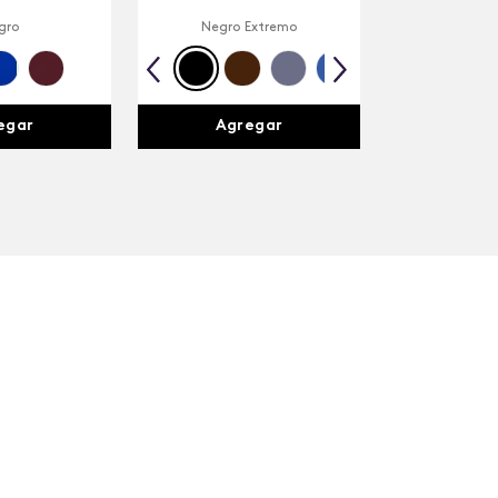
gro
Negro Extremo
egar
Agregar