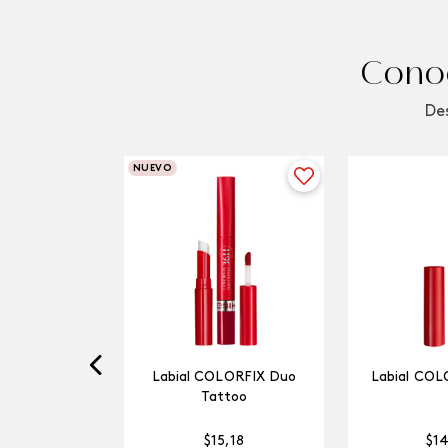
Conoc
Des
NUEVO
Labial COLORFIX Duo
Labial COL
Tattoo
$
15
,
18
$
1