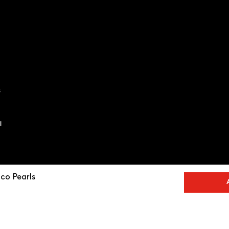
s
l
co Pearls
o
Productos de
calidad