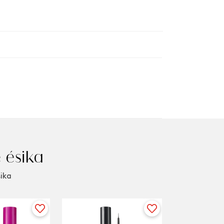
 ésika
sika