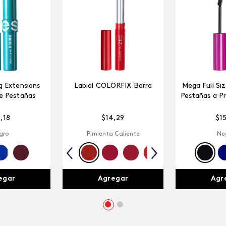
 Extensions
Labial COLORFIX Barra
Mega Full Si
e Pestañas
Pestañas a P
5
,
18
$
14
,
29
$
1
gro
Pimienta Caliente
Ne
egar
Agregar
Agr