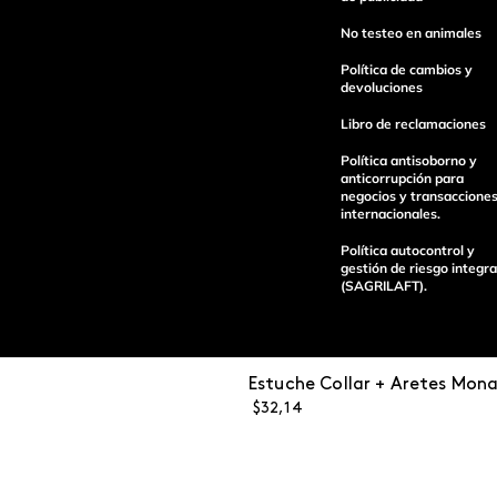
Escribe un comentario
No testeo en animales
Política de cambios y
devoluciones
Libro de reclamaciones
Política antisoborno y
Enviar Comentario
anticorrupción para
negocios y transaccione
internacionales.
Política autocontrol y
gestión de riesgo integra
(SAGRILAFT).
Estuche Collar + Aretes Mona
Pagos 100%
Entregas a tod
$
32
,
14
seguros
el país
Operamos con