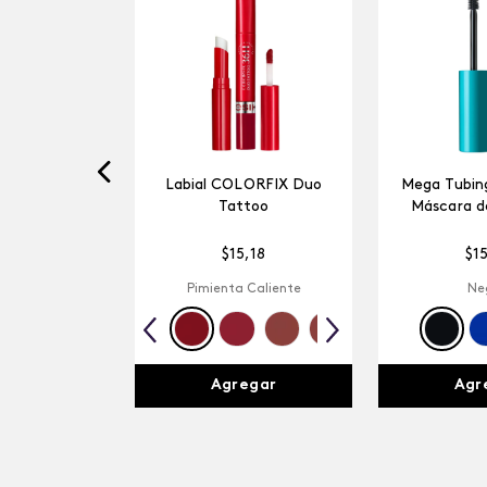
Labial COLORFIX Duo
Mega Tubing
Tattoo
Máscara d
$
15
,
18
$
1
Pimienta Caliente
Ne
Agregar
Agr