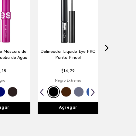
ze Máscara de
Delineador Líquido Eye PRO
rueba de Agua
Punta Pincel
5
,
18
$
14
,
29
gro
Negro Extremo
egar
Agregar