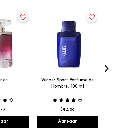
anza
Winner Sport Perfume de
Hombre, 100 ml
,
79
$
42
,
86
egar
Agregar