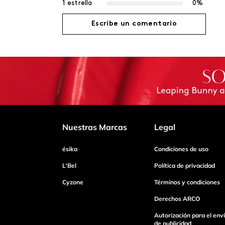
1 estrella
0%
Escribe un comentario
Agregar comentario
Título
Califica el producto de 1 a 5 estrellas
Nuestras Marcas
Legal
ésika
Condiciones de uso
Tu nombre
L'Bel
Política de privacidad
Cyzone
Términos y condiciones
Dirección de email
Derechos ARCO
Autorización para el env
de publicidad