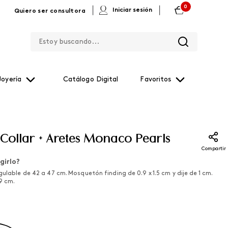
0
|
|
Iniciar sesión
Quiero ser consultora
Estoy buscando...
Joyería
Catálogo Digital
Favoritos
 Collar + Aretes Monaco Pearls
Compartir
girlo?
gulable de 42 a 47 cm. Mosquetón finding de 0.9 x 1.5 cm y dije de 1 cm.
.9 cm.