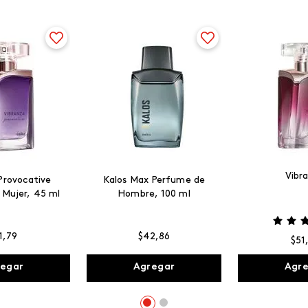
Vibr
Provocative
Kalos Max Perfume de
 Mujer, 45 ml
Hombre, 100 ml
1
,
79
$
42
,
86
$
51
egar
Agregar
Agr