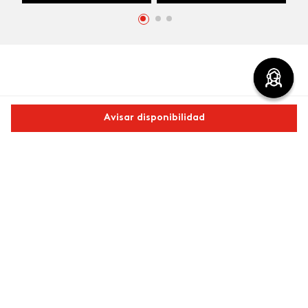
Comentarios
Avisar disponibilidad
cargando el resumen…
Comparte este producto
Por favor, inicia sesión para escribir un comentario.
Copiar link
Whatsapp
Facebook
Más
Más reciente
Cargando comentarios…