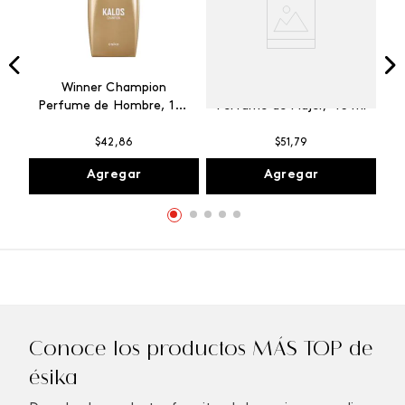
Winner Champion
Vibranza Provocative
Perfume de Hombre, 100
Perfume de Mujer, 45 ml
ml
$
42
,
86
$
51
,
79
Agregar
Agregar
Conoce los productos MÁS TOP de
ésika