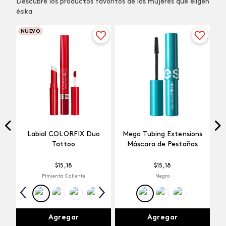
Descubre los productos favoritos de las mujeres que eligen
ésika
NUEVO
Labial COLORFIX Duo
Mega Tubing Extensions
Tattoo
Máscara de Pestañas
$
15
,
18
$
15
,
18
Pimienta Caliente
Negro
Agregar
Agregar