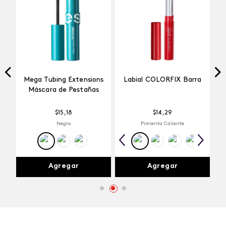
Mega Tubing Extensions
Labial COLORFIX Barra
 de
Máscara de Pestañas
e
$
15
,
18
$
14
,
29
Negro
Pimienta Caliente
Agregar
Agregar