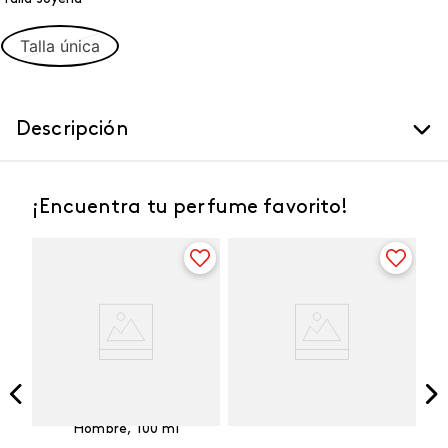
Talla única
Descripción
¡Encuentra tu perfume favorito!
Vibranza
e
Kalos Max Perfume de
ml
Hombre, 100 ml