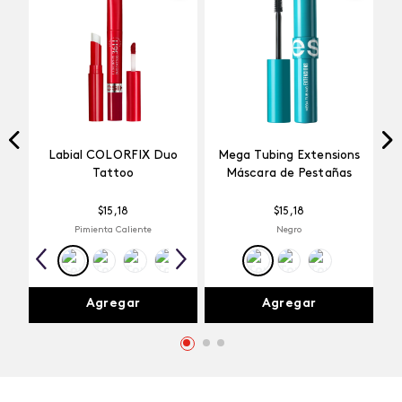
Labial COLORFIX Duo
Mega Tubing Extensions
Tattoo
Máscara de Pestañas
$
15
,
18
$
15
,
18
Pimienta Caliente
Negro
Agregar
Agregar