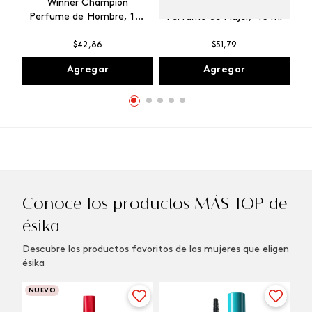
Winner Champion
Vibranza Provocative
Perfume de Hombre, 100
Perfume de Mujer, 45 ml
ml
$
42
,
86
$
51
,
79
Agregar
Agregar
Conoce los productos MÁS TOP de
ésika
Descubre los productos favoritos de las mujeres que eligen
ésika
NUEVO