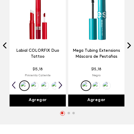
Labial COLORFIX Duo
Mega Tubing Extensions
Tattoo
Máscara de Pestañas
$
15
,
18
$
15
,
18
Pimienta Caliente
Negro
Agregar
Agregar