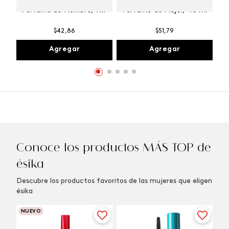
Winner Champion
Vibranza Provocative
Perfume de Hombre, 100
Perfume de Mujer, 45 ml
ml
$
42
,
86
$
51
,
79
Agregar
Agregar
Conoce los productos MÁS TOP de
ésika
Descubre los productos favoritos de las mujeres que eligen
ésika
NUEVO