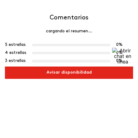
Comentarios
cargando el resumen…
5 estrellas
0%
4 estrellas
0%
3 estrellas
0%
2 estrellas
0%
Avisar disponibilidad
1 estrella
0%
Comparte este producto
Escribe un comentario
Más reciente
Copiar link
Whatsapp
Facebook
Más
Agregar comentario
Cargando comentarios…
Título