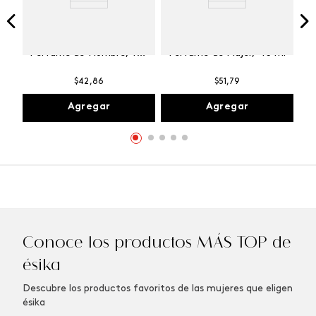
Winner Champion
Vibranza Provocative
Perfume de Hombre, 100
Perfume de Mujer, 45 ml
ml
$
42
,
86
$
51
,
79
Agregar
Agregar
Conoce los productos MÁS TOP de
ésika
Descubre los productos favoritos de las mujeres que eligen
ésika