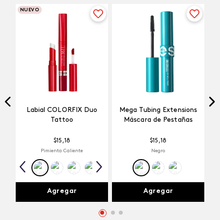
NUEVO
Labial COLORFIX Duo
Mega Tubing Extensions
Tattoo
Máscara de Pestañas
$
15
,
18
$
15
,
18
Pimienta Caliente
Negro
Agregar
Agregar