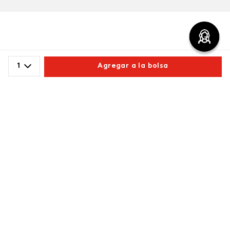
Comentarios
1
Agregar a la bolsa
cargando el resumen…
Comparte este producto
Por favor, inicia sesión para escribir un comentario.
Copiar link
Whatsapp
Facebook
Más
Más reciente
Cargando comentarios…
Redes sociales de ésika