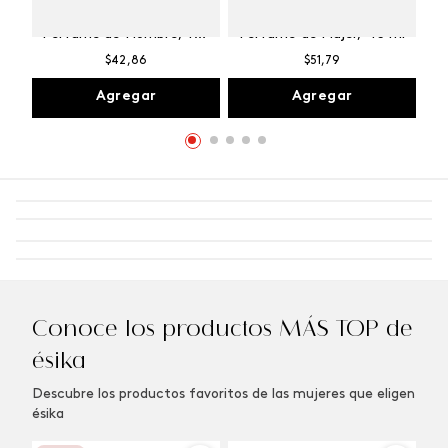
Winner Champion
Vibranza Provocative
Perfume de Hombre, 100
Perfume de Mujer, 45 ml
ml
$
42
,
86
$
51
,
79
Agregar
Agregar
Conoce los productos MÁS TOP de
ésika
Descubre los productos favoritos de las mujeres que eligen
ésika