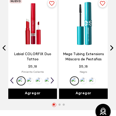
NUEVO
Labial COLORFIX Duo
Mega Tubing Extensions
Tattoo
Máscara de Pestañas
$
15
,
18
$
15
,
18
Pimienta Caliente
Negro
Agregar
Agregar