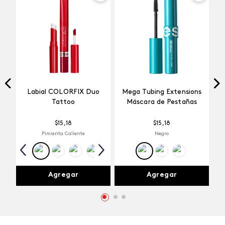
Labial COLORFIX Duo
Mega Tubing Extensions
Tattoo
Máscara de Pestañas
$
15
,
18
$
15
,
18
Pimienta Caliente
Negro
Agregar
Agregar