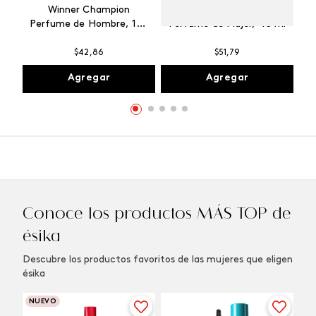
Winner Champion
Vibranza Provocative
Perfume de Hombre, 100
Perfume de Mujer, 45 ml
ml
$
42
,
86
$
51
,
79
Agregar
Agregar
Conoce los productos MÁS TOP de
ésika
Descubre los productos favoritos de las mujeres que eligen
ésika
NUEVO