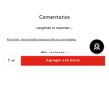
Comentarios
cargando el resumen…
Por favor, inicia sesión para escribir un comentario.
Más reciente
1
Agregar a la bolsa
Cargando comentarios…
Comparte este producto
Copiar link
Whatsapp
Facebook
Más