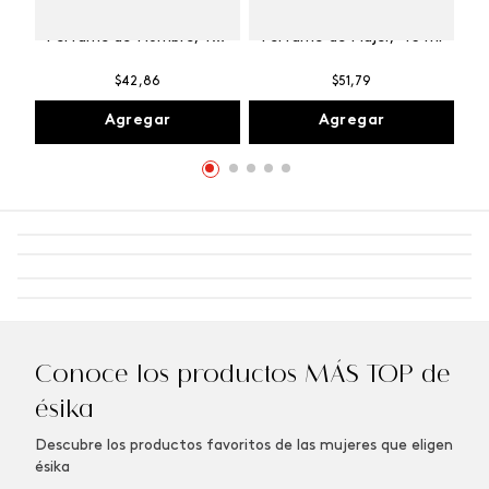
Winner Champion
Vibranza Provocative
Perfume de Hombre, 100
Perfume de Mujer, 45 ml
ml
$
42
,
86
$
51
,
79
Agregar
Agregar
Conoce los productos MÁS TOP de
ésika
Descubre los productos favoritos de las mujeres que eligen
ésika