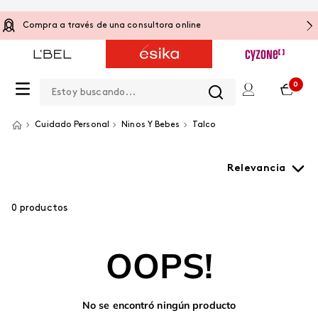
Compra a través de una consultora online
Estoy buscando...
0
Cuidado Personal
Ninos Y Bebes
Talco
Relevancia
0
productos
OOPS!
No se encontró ningún producto