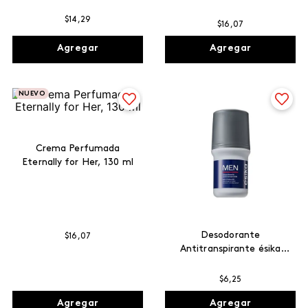
ml
$
14
,
29
$
16
,
07
Agregar
Agregar
NUEVO
Crema Perfumada
Eternally for Her, 130 ml
Desodorante
$
16
,
07
Antitranspirante ésika
MEN
$
6
,
25
Agregar
Agregar