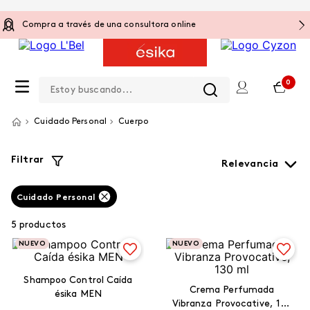
Compra a través de una consultora online
Estoy buscando...
0
Cuidado Personal
Cuerpo
Filtrar
Relevancia
Cuidado Personal
5
productos
NUEVO
NUEVO
Shampoo Control Caída
Crema Perfumada
ésika MEN
Vibranza Provocative, 130