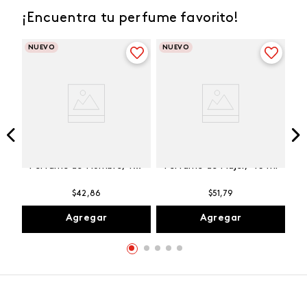
¡Encuentra tu perfume favorito!
NUEVO
NUEVO
Winner Champion
Vibranza Provocative
Perfume de Hombre, 100
Perfume de Mujer, 45 ml
ml
$
42
,
86
$
51
,
79
Agregar
Agregar