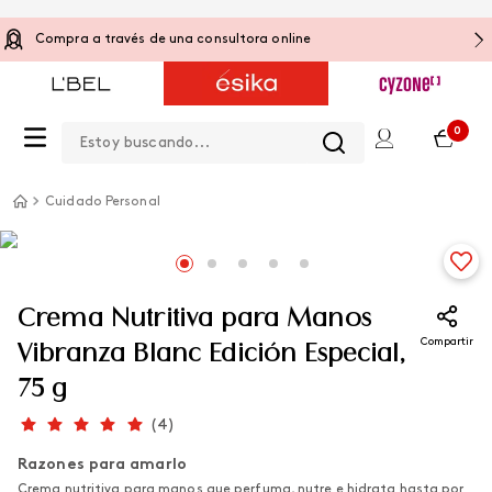
Compra a través de una consultora online
Estoy buscando...
0
Cuidado Personal
Crema Nutritiva para Manos
Compartir
Vibranza Blanc Edición Especial,
75 g
(
4
)
Razones para amarlo
Crema nutritiva para manos que perfuma, nutre e hidrata hasta por