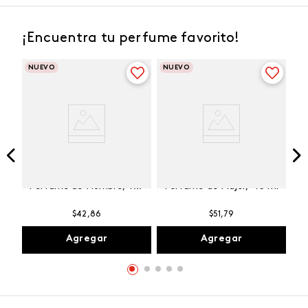
¡Encuentra tu perfume favorito!
NUEVO
NUEVO
Winner Champion
Vibranza Provocative
Perfume de Hombre, 100
Perfume de Mujer, 45 ml
ml
$
42
,
86
$
51
,
79
Agregar
Agregar