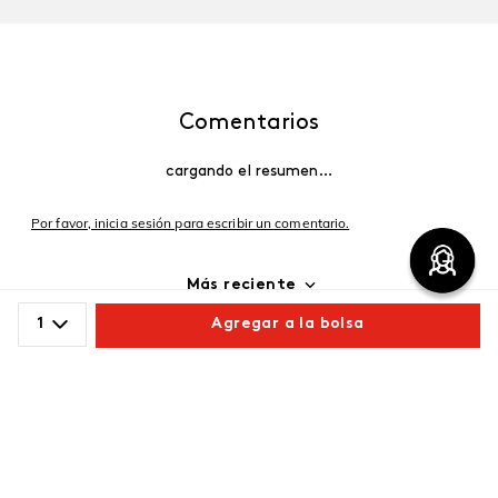
Comentarios
cargando el resumen…
Por favor, inicia sesión para escribir un comentario.
Más reciente
1
Agregar a la bolsa
Cargando comentarios…
Comparte este producto
Copiar link
Whatsapp
Facebook
Más