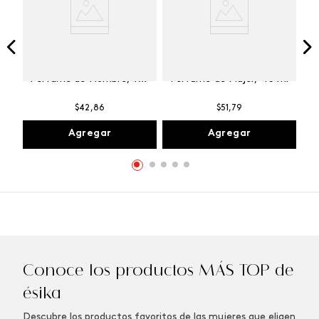
Winner Champion
Vibranza Provocative
Perfume de Hombre, 100
Perfume de Mujer, 45 ml
ml
$
42
,
86
$
51
,
79
Agregar
Agregar
Conoce los productos MÁS TOP de
ésika
Descubre los productos favoritos de las mujeres que eligen