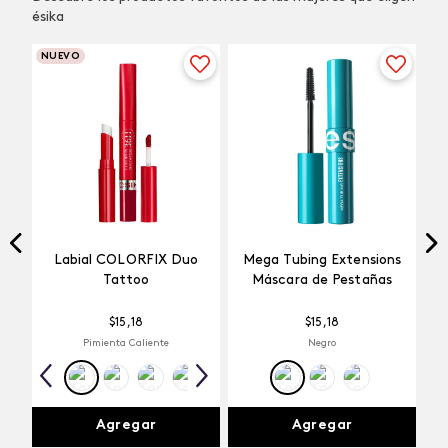
ésika
NUEVO
Labial COLORFIX Duo
Mega Tubing Extensions
Tattoo
Máscara de Pestañas
$
15
,
18
$
15
,
18
Pimienta Caliente
Negro
Agregar
Agregar