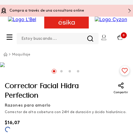
Compra a través de una consultora online
Estoy buscando...
0
Maquillaje
Corrector Facial Hidra
Compartir
Perfection
Razones para amarlo
Corrector de alta cobetura con 24H de duración y ácido hialurónico.
$
16
,
07