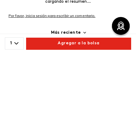
cargando el resumen…
Por favor, inicia sesión para escribir un comentario.
Más reciente
1
Agregar a la bolsa
Cargando comentarios…
Comparte este producto
Copiar link
Whatsapp
Facebook
Más
Redes sociales de ésika