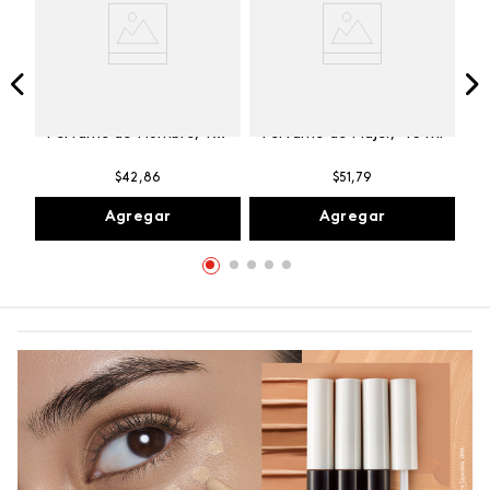
Winner Champion
Vibranza Provocative
Perfume de Hombre, 100
Perfume de Mujer, 45 ml
ml
$
42
,
86
$
51
,
79
Agregar
Agregar