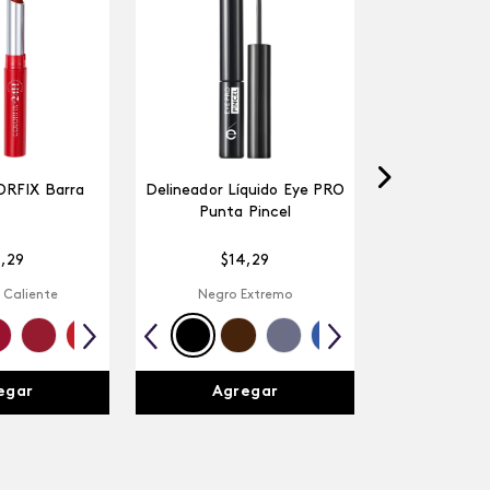
ORFIX Barra
Delineador Líquido Eye PRO
Punta Pincel
4
,
29
$
14
,
29
 Caliente
Negro Extremo
egar
Agregar