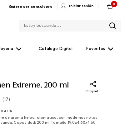
0
|
|
Iniciar sesión
Quiero ser consultora
Estoy buscando...
Joyería
Catálogo Digital
Favoritos
en Extreme, 200 ml
Compartir
(
17
)
marlo
re de aroma herbal aromático, con modernas notas
vanda. Capacidad: 200 ml. Tamaño: 19.0x4.60x4.60