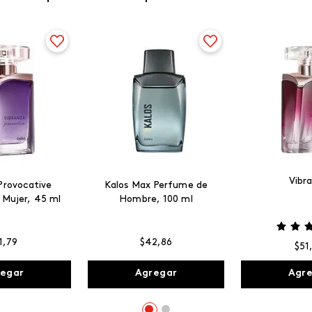
Vibr
Provocative
Kalos Max Perfume de
 Mujer, 45 ml
Hombre, 100 ml
1
,
79
$
42
,
86
$
51
egar
Agregar
Agr