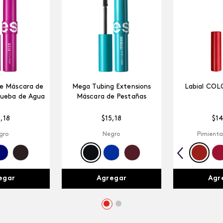
ze Máscara de
Mega Tubing Extensions
Labial COL
rueba de Agua
Máscara de Pestañas
5
,
18
$
15
,
18
$
1
gro
Negro
Pimienta
egar
Agregar
Agr