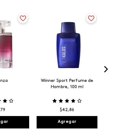
anza
Winner Sport Perfume de
Hombre, 100 ml
,
79
$
42
,
86
egar
Agregar