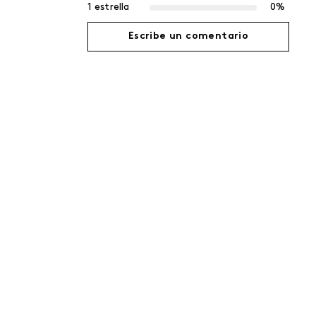
1 estrella
0%
Escribe un comentario
Agregar comentario
Título
Califica el producto de 1 a 5 estrellas
Tu nombre
Dirección de email