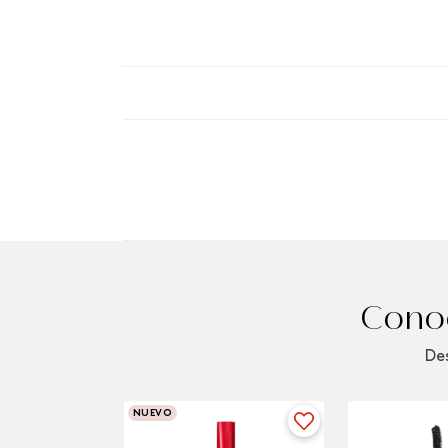
Conoc
Des
NUEVO