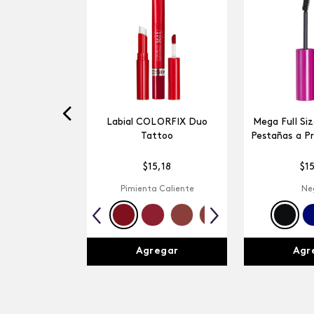
Labial COLORFIX Duo
Mega Full Si
Tattoo
Pestañas a P
$
15
,
18
$
1
Pimienta Caliente
Ne
Agregar
Agr