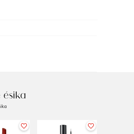
 ésika
sika