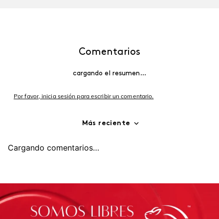
NUEVO
Labial COLORFIX Duo
Mega Tubing Extensions
Tattoo
Máscara de Pestañas
$
15
,
18
$
15
,
18
Agregar
Agregar