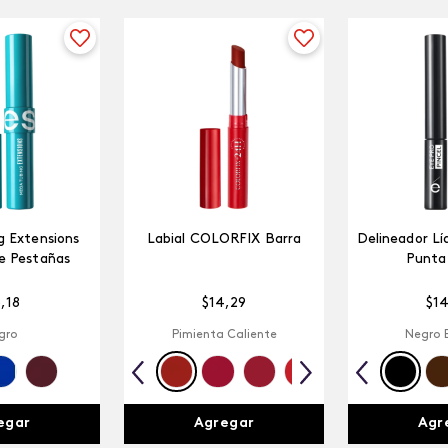
 Extensions
Labial COLORFIX Barra
Delineador Lí
e Pestañas
Punta 
5
,
18
$
14
,
29
$
1
gro
Pimienta Caliente
Negro 
egar
Agregar
Agr