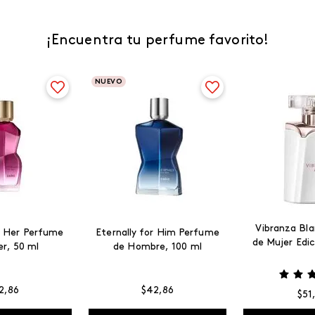
¡Encuentra tu perfume favorito!
NUEVO
Vibranza Bl
or Her Perfume
Eternally for Him Perfume
de Mujer Edic
er, 50 ml
de Hombre, 100 ml
45 
2
,
86
$
42
,
86
$
51