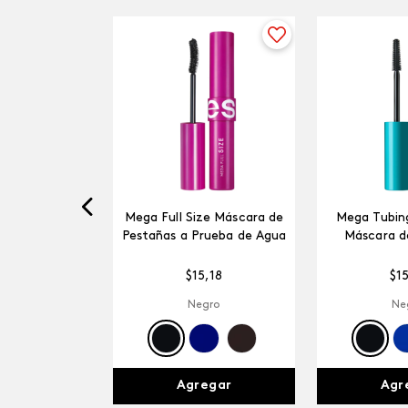
RFIX Duo
Mega Full Size Máscara de
Mega Tubing
oo
Pestañas a Prueba de Agua
Máscara d
18
$
15
,
18
$
1
aliente
Negro
Ne
gar
Agregar
Agr