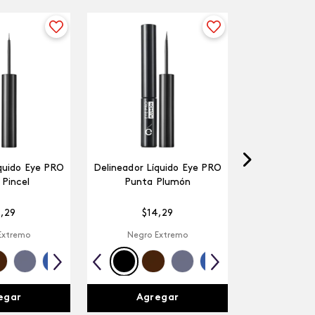
quido Eye PRO
Delineador Líquido Eye PRO
Pincel
Punta Plumón
4
,
29
$
14
,
29
Extremo
Negro Extremo
egar
Agregar