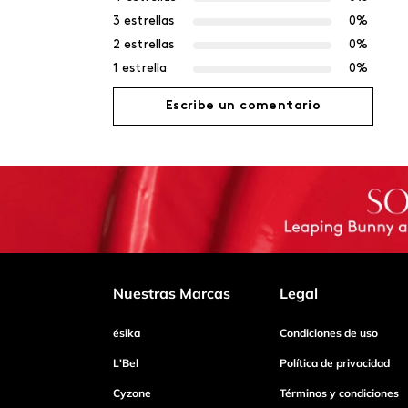
3 estrellas
0%
2 estrellas
0%
1 estrella
0%
Escribe un comentario
Agregar comentario
Título
Califica el producto de 1 a 5 estrellas
Nuestras Marcas
Legal
ésika
Condiciones de uso
Tu nombre
L'Bel
Política de privacidad
Cyzone
Términos y condiciones
Dirección de email