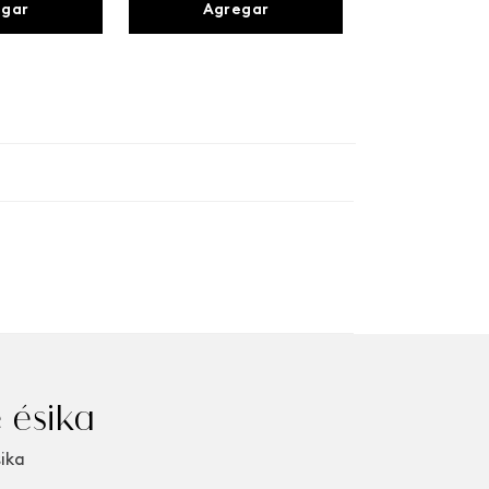
egar
Agregar
 ésika
sika