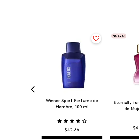
NUEVO
ranza
Winner Sport Perfume de
Eternally f
Hombre, 100 ml
de Muj
$
4
1
,
79
$
42
,
86