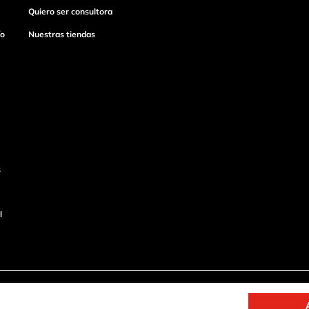
Quiero ser consultora
ío
Nuestras tiendas
s
l
o
Productos de