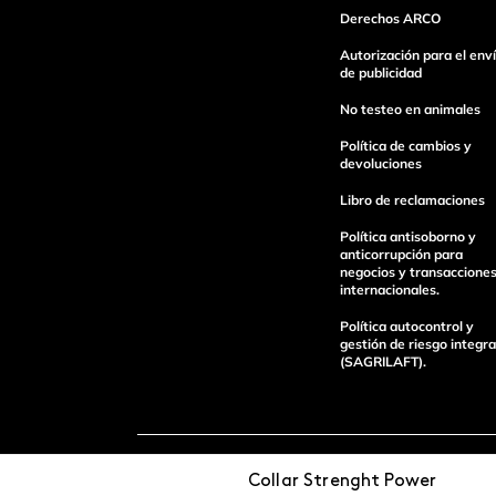
Derechos ARCO
Autorización para el env
de publicidad
Escribe un comentario
No testeo en animales
Política de cambios y
devoluciones
Libro de reclamaciones
Política antisoborno y
Enviar Comentario
anticorrupción para
negocios y transaccione
internacionales.
Política autocontrol y
gestión de riesgo integra
(SAGRILAFT).
Pagos 100%
Entregas a tod
Collar Strenght Power