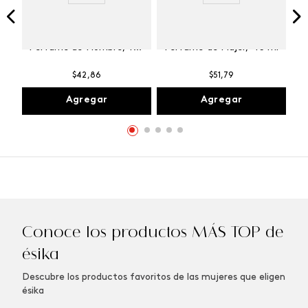
Winner Champion
Vibranza Provocative
Perfume de Hombre, 100
Perfume de Mujer, 45 ml
ml
$
42
,
86
$
51
,
79
Agregar
Agregar
Conoce los productos MÁS TOP de
ésika
Descubre los productos favoritos de las mujeres que eligen
ésika