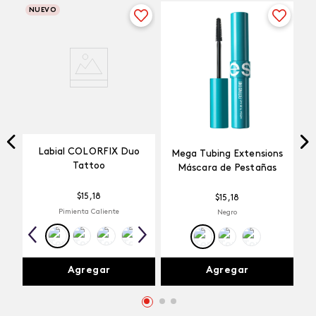
NUEVO
Labial COLORFIX Duo
Mega Tubing Extensions
Tattoo
Máscara de Pestañas
$
15
,
18
$
15
,
18
Pimienta Caliente
Negro
Agregar
Agregar