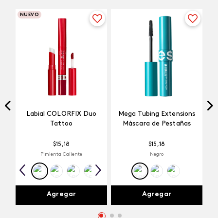
NUEVO
Labial COLORFIX Duo
Mega Tubing Extensions
Tattoo
Máscara de Pestañas
$
15
,
18
$
15
,
18
Pimienta Caliente
Negro
Agregar
Agregar