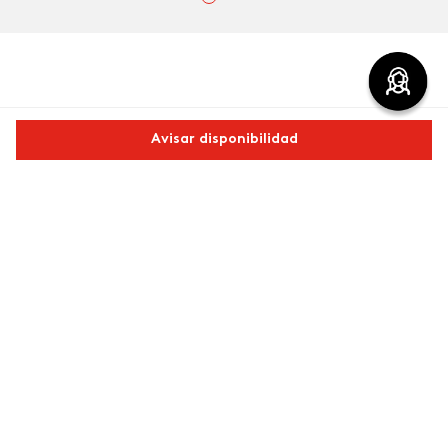
Comentarios
Avisar disponibilidad
cargando el resumen…
Comparte este producto
Por favor, inicia sesión para escribir un comentario.
Copiar link
Whatsapp
Facebook
Más
Más reciente
Cargando comentarios…