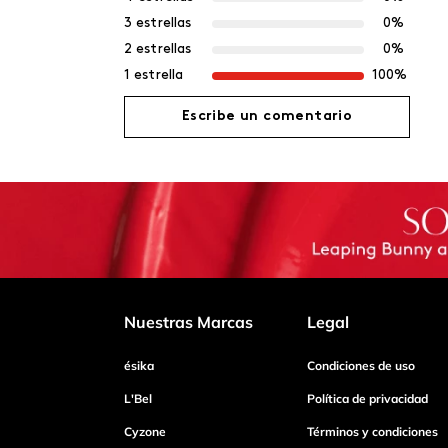
3 estrellas
0%
2 estrellas
0%
1 estrella
100%
Escribe un comentario
Agregar comentario
Título
Califica el producto de 1 a 5 estrellas
Nuestras Marcas
Legal
ésika
Condiciones de uso
Tu nombre
L'Bel
Política de privacidad
Cyzone
Términos y condiciones
Dirección de email