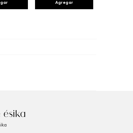
egar
Agregar
 ésika
sika