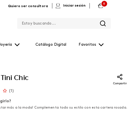
0
|
|
Iniciar sesión
Quiero ser consultora
Estoy buscando...
Joyería
Catálogo Digital
Favoritos
Tini Chic
Compartir
(
1
)
girlo?
tar más a la moda! Complementa todo su estilo con esta cartera rosada.