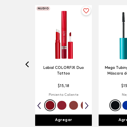
NUEVO
Labial COLORFIX Duo
Mega Tubing
Tattoo
Máscara d
$
15
,
18
$
1
Pimienta Caliente
Ne
Agregar
Agr