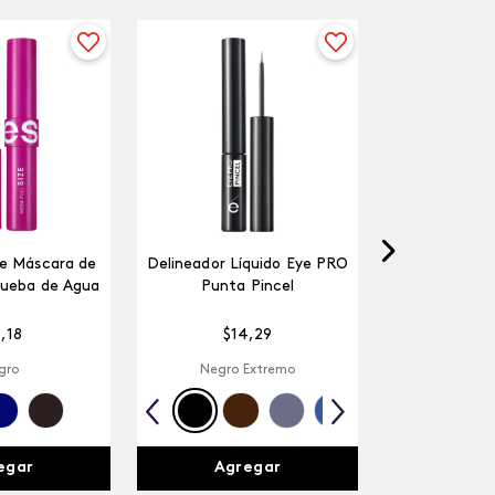
ze Máscara de
Delineador Líquido Eye PRO
rueba de Agua
Punta Pincel
5
,
18
$
14
,
29
gro
Negro Extremo
egar
Agregar