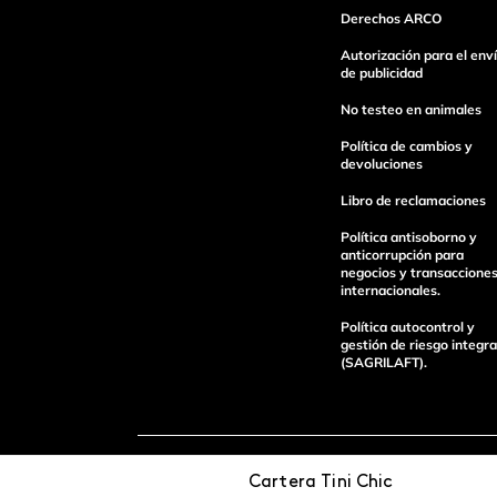
Derechos ARCO
Autorización para el env
de publicidad
Escribe un comentario
No testeo en animales
Política de cambios y
devoluciones
Libro de reclamaciones
Política antisoborno y
Enviar Comentario
anticorrupción para
negocios y transaccione
internacionales.
Política autocontrol y
gestión de riesgo integra
(SAGRILAFT).
Pagos 100%
Entregas a tod
Cartera Tini Chic