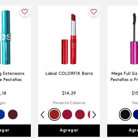
 Extensions
Labial COLORFIX Barra
Mega Full Si
e Pestañas
Pestañas a P
5
,
18
$
14
,
29
$
1
gro
Pimienta Caliente
Ne
egar
Agregar
Agr