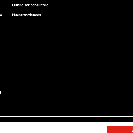
Quiero ser consultora
ío
Nuestras tiendas
s
l
o
Productos de