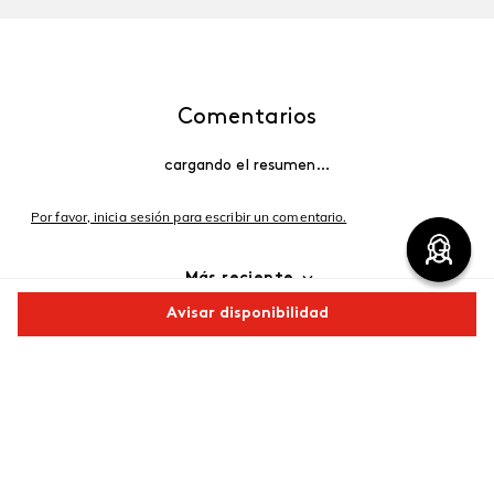
Comentarios
cargando el resumen…
Por favor, inicia sesión para escribir un comentario.
Más reciente
Avisar disponibilidad
Cargando comentarios…
Comparte este producto
Copiar link
Whatsapp
Facebook
Más