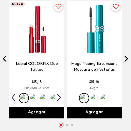
NUEVO
Labial COLORFIX Duo
Mega Tubing Extensions
Tattoo
Máscara de Pestañas
$
15
,
18
$
15
,
18
Pimienta Caliente
Negro
Agregar
Agregar