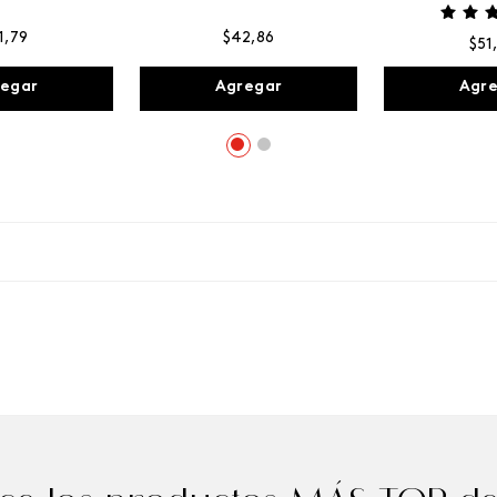
1
,
79
$
42
,
86
$
51
egar
Agregar
Agr