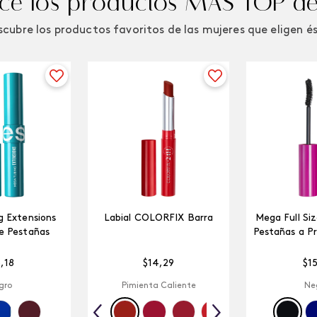
e los productos MÁS TOP de
cubre los productos favoritos de las mujeres que eligen é
 Extensions
Labial COLORFIX Barra
Mega Full Si
e Pestañas
Pestañas a P
5
,
18
$
14
,
29
$
1
gro
Pimienta Caliente
Ne