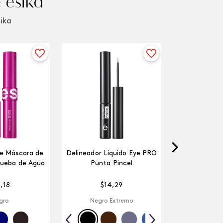
 ésika
sika
ze Máscara de
Delineador Líquido Eye PRO
rueba de Agua
Punta Pincel
5
,
18
$
14
,
29
gro
Negro Extremo