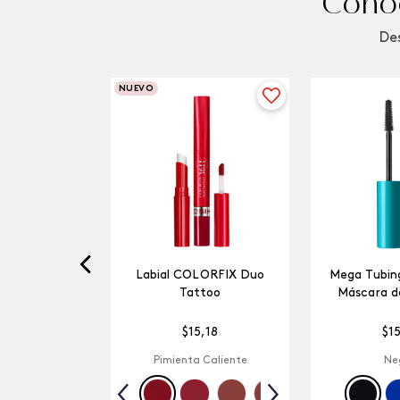
Conoc
Des
NUEVO
Labial COLORFIX Duo
Mega Tubing
Tattoo
Máscara d
$
15
,
18
$
1
Pimienta Caliente
Ne