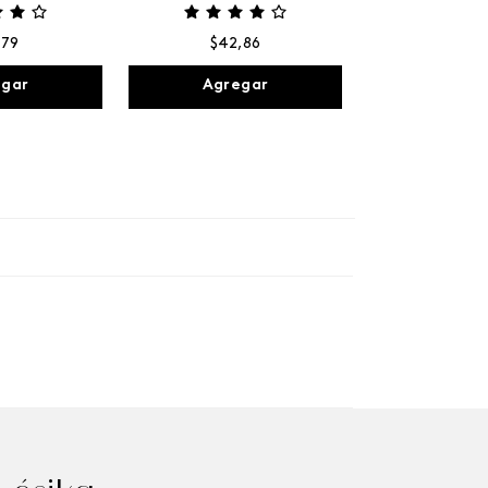
,
79
$
42
,
86
egar
Agregar