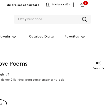
0
|
|
Iniciar sesión
Quiero ser consultora
Estoy buscando...
Joyería
Catálogo Digital
Favoritos
Love Poems
Compartir
girlo?
 de oro 24k. ¡Ideal para complementar tu look!
ca