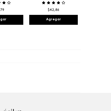
,
79
$
42
,
86
egar
Agregar