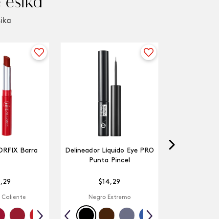
 ésika
sika
ORFIX Barra
Delineador Líquido Eye PRO
Punta Pincel
4
,
29
$
14
,
29
 Caliente
Negro Extremo