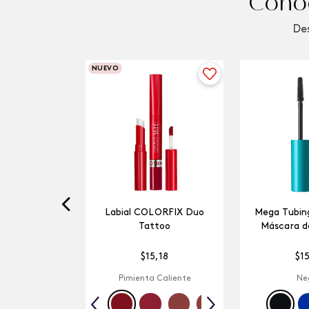
Conoc
Des
NUEVO
Labial COLORFIX Duo
Mega Tubing
Tattoo
Máscara d
$
15
,
18
$
1
Pimienta Caliente
Ne