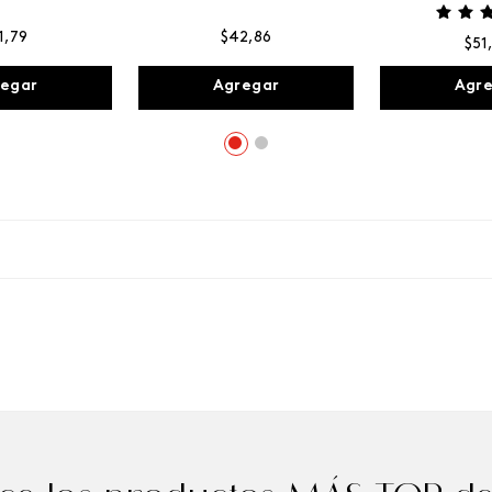
1
,
79
$
42
,
86
$
51
egar
Agregar
Agr