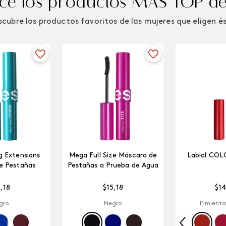
e los productos MÁS TOP de
cubre los productos favoritos de las mujeres que eligen é
 Extensions
Mega Full Size Máscara de
Labial COL
e Pestañas
Pestañas a Prueba de Agua
5
,
18
$
15
,
18
$
1
gro
Negro
Pimienta