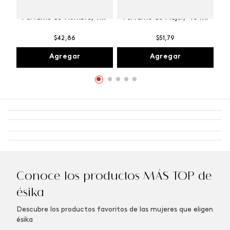
Winner Champion
Vibranza Provocative
Perfume de Hombre, 100
Perfume de Mujer, 45 ml
ml
$
42
,
86
$
51
,
79
Agregar
Agregar
Conoce los productos MÁS TOP de
ésika
Descubre los productos favoritos de las mujeres que eligen
ésika