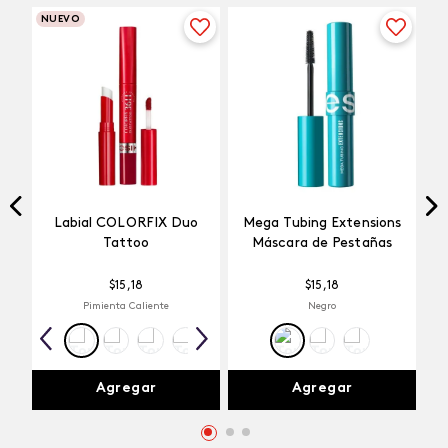
NUEVO
Labial COLORFIX Duo
Mega Tubing Extensions
Tattoo
Máscara de Pestañas
$
15
,
18
$
15
,
18
Pimienta Caliente
Negro
Agregar
Agregar