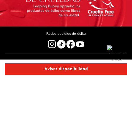
Redes sociales de ésika
Nuestras marcas
Avisar disponibilidad
Legal
Comparte este producto
Contáctanos
Copiar link
Whatsapp
Facebook
Más
Pagos 100%
Entregas a todo
seguros
el país
Productos de