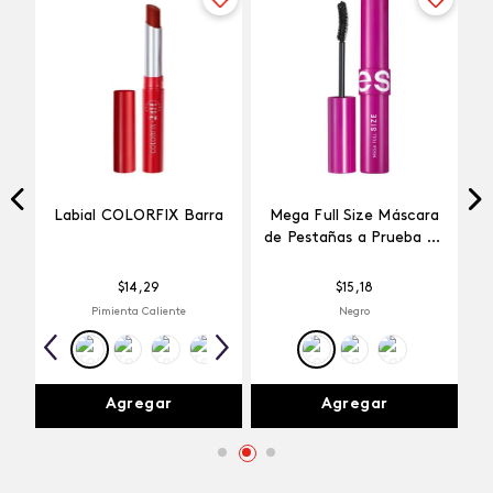
Labial COLORFIX Barra
Mega Full Size Máscara
ns
de Pestañas a Prueba de
Agua
$
14
,
29
$
15
,
18
Pimienta Caliente
Negro
Agregar
Agregar