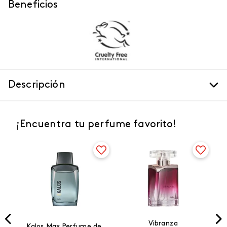
Beneficios
Descripción
¡Encuentra tu perfume favorito!
Vibranza
e
Kalos Max Perfume de