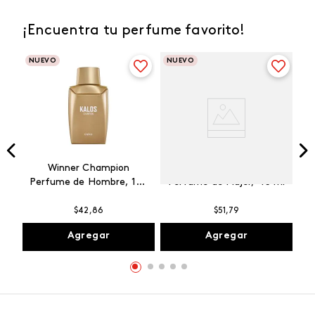
¡Encuentra tu perfume favorito!
NUEVO
NUEVO
Winner Champion
Vibranza Provocative
Perfume de Hombre, 100
Perfume de Mujer, 45 ml
ml
$
42
,
86
$
51
,
79
Agregar
Agregar