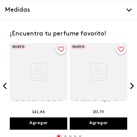
Medidas
¡Encuentra tu perfume favorito!
NUEVO
NUEVO
Winner Champion
Vibranza Provocative
Perfume de Hombre, 100
Perfume de Mujer, 45 ml
ml
$
42
,
86
$
51
,
79
Agregar
Agregar