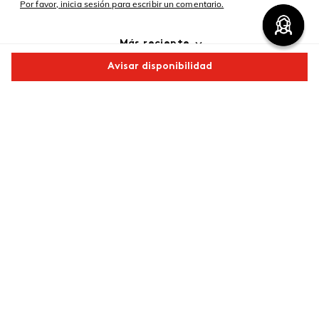
Por favor, inicia sesión para escribir un comentario.
Más reciente
Avisar disponibilidad
Cargando comentarios…
Comparte este producto
Copiar link
Whatsapp
Facebook
Más
Redes sociales de ésika