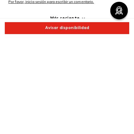
Por favor, inicia sesión para escribir un comentario.
Más reciente
Avisar disponibilidad
Cargando comentarios…
Comparte este producto
Copiar link
Whatsapp
Facebook
Más
Redes sociales de ésika