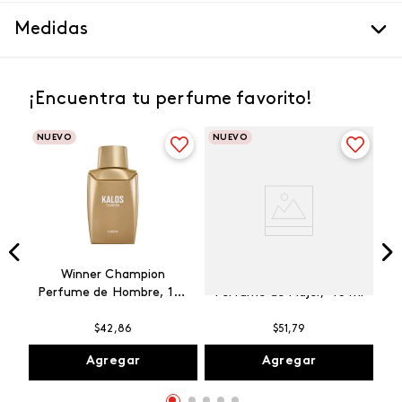
Medidas
¡Encuentra tu perfume favorito!
NUEVO
NUEVO
Winner Champion
Vibranza Provocative
Perfume de Hombre, 100
Perfume de Mujer, 45 ml
ml
$
42
,
86
$
51
,
79
Agregar
Agregar