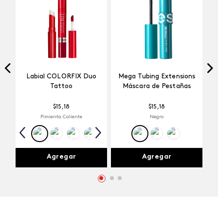
Labial COLORFIX Duo
Mega Tubing Extensions
Tattoo
Máscara de Pestañas
$
15
,
18
$
15
,
18
Pimienta Caliente
Negro
Agregar
Agregar