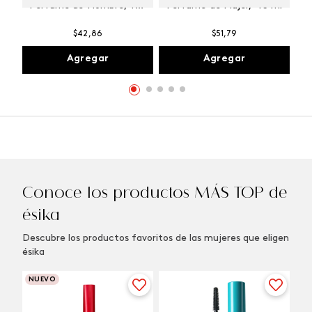
Perfume de Hombre, 100
Perfume de Mujer, 45 ml
ml
$
42
,
86
$
51
,
79
Agregar
Agregar
Conoce los productos MÁS TOP de
ésika
Descubre los productos favoritos de las mujeres que eligen
ésika
NUEVO