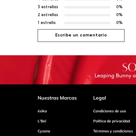
3 estrellas
0%
2 estrellas
0%
1 estrella
0%
Escribe un comentario
Agregar comentario
Título
Califica el producto de 1 a 5 estrellas
Nuestras Marcas
Legal
ésika
Condiciones de uso
Tu nombre
L'Bel
Política de privacidad
Cyzone
Términos y condiciones
Dirección de email