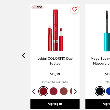
NUEVO
Labial COLORFIX Duo
Mega Tubing
Tattoo
Máscara d
$
15
,
18
$
1
Pimienta Caliente
Ne
Agregar
Agr