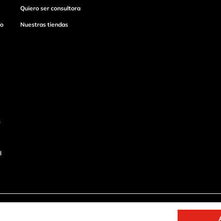
Quiero ser consultora
ío
Nuestras tiendas
s
l
o
Productos de