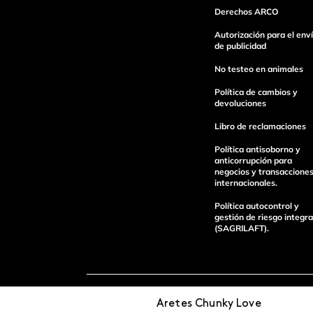
Derechos ARCO
Autorización para el env
de publicidad
Escribe un comentario
No testeo en animales
Política de cambios y
devoluciones
Libro de reclamaciones
Política antisoborno y
Enviar Comentario
anticorrupción para
negocios y transaccione
internacionales.
Política autocontrol y
gestión de riesgo integra
(SAGRILAFT).
Pagos 100%
Entregas a tod
Aretes Chunky Love