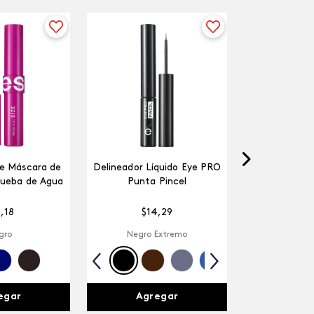
ze Máscara de
Delineador Líquido Eye PRO
rueba de Agua
Punta Pincel
5
,
18
$
14
,
29
gro
Negro Extremo
egar
Agregar