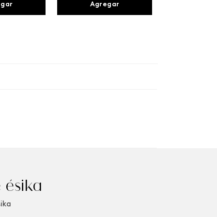
egar
Agregar
 ésika
sika