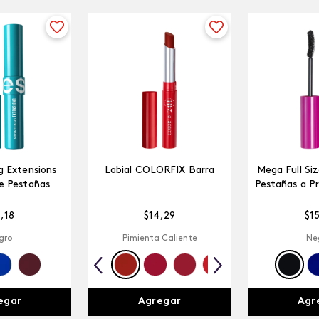
 Extensions
Labial COLORFIX Barra
Mega Full Si
e Pestañas
Pestañas a P
5
,
18
$
14
,
29
$
1
gro
Pimienta Caliente
Ne
egar
Agregar
Agr